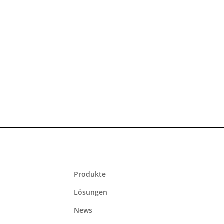
HOTSPLOTS @ Smart Country Conventio
read more...
Produkte
Lösungen
News