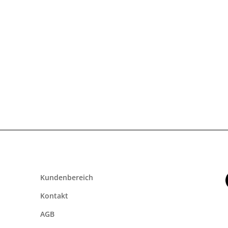
n
HOTSPLOTS @ InnoTrans 2026
W
read more...
r
Kundenbereich
Kontakt
AGB