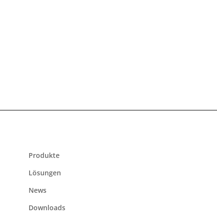
Zuverlässig
Stabile Verbindung für Passagiere und Mitarbeiter
Produkte
Lösungen
News
Downloads