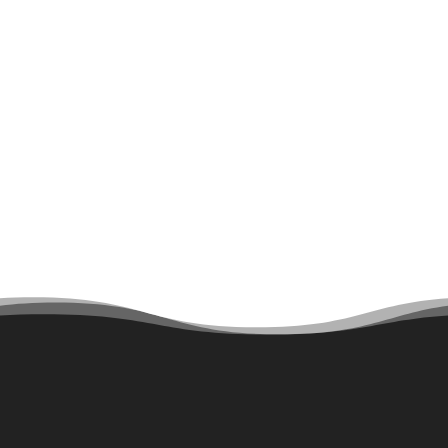
Arbeitsstunden: 40 Std./ Woche
Homeoffice: nach Absprache möglich
Bei Interesse sende Deine
Bewerbungsunterlagen (Lebenslauf,
Zeugnisse) bitte per E‑Mail an
bewerbung@hotsplots.de. Ein Anschreiben ist
für uns nicht entscheidend, wir lernen Dich viel
lieber in einem Gespräch persönlich kennen.