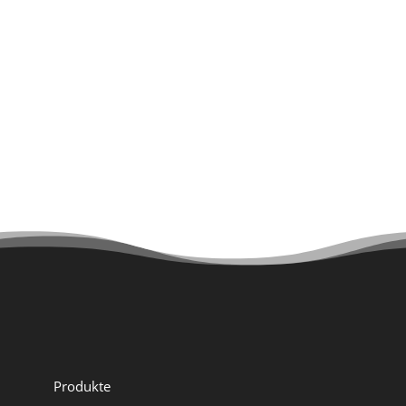
Kreditkarte für steuerfreien Sachbezug
Teamevents, damit das Feiern nicht zu kurz
kommt
Sollte diese Stelle zu Dir passen, freuen wir uns
über Deine Bewerbung an
bewerbung@hotsplots.de
Produkte