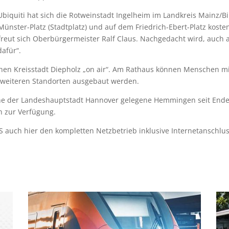
iquiti hat sich die Rotweinstadt Ingelheim im Landkreis Mainz/Bi
Münster-Platz (Stadtplatz) und auf dem Friedrich-Ebert-Platz koste
, freut sich Oberbürgermeister Ralf Claus. Nachgedacht wird, auch 
dafür“.
chen Kreisstadt Diepholz „on air“. Am Rathaus können Menschen 
an weiteren Standorten ausgebaut werden.
 nahe der Landeshauptstadt Hannover gelegene Hemmingen seit End
n zur Verfügung.
S auch hier den kompletten Netzbetrieb inklusive Internetanschlus